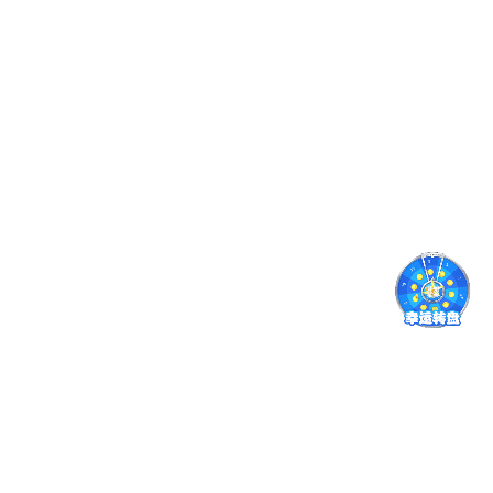
越重要的桥梁角色，而富保罗正是其中最具影响力的
人物之一。
富保罗非常清楚詹姆斯对湖人的意义，因此时常提醒
管理层要珍惜这位超级巨星。他认为，在如今这个人
才竞争激烈、优秀球员稀缺的时代，要想再找到像詹
姆斯这样的全能型选手几乎是不可能的。因此，他主
张湖人应全力以赴留住他，为球队的长远发展打下坚
实基础。
同时，富保罗也对球队管理层提出了一些建议，希望
他们能够在阵容构建上更加贴合詹姆斯的风格。这意
味着，不仅要考虑到他的个人需求，还要思考如何围
绕他的优势最大化发挥整个团队的潜力，以确保湖人
在竞争激烈的联盟中保持领先地位。