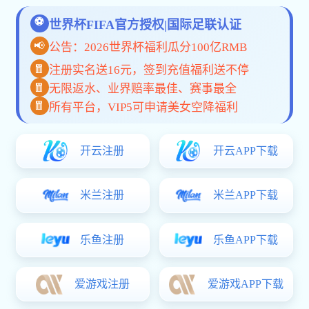
首页
/
体育热讯
/ 正文