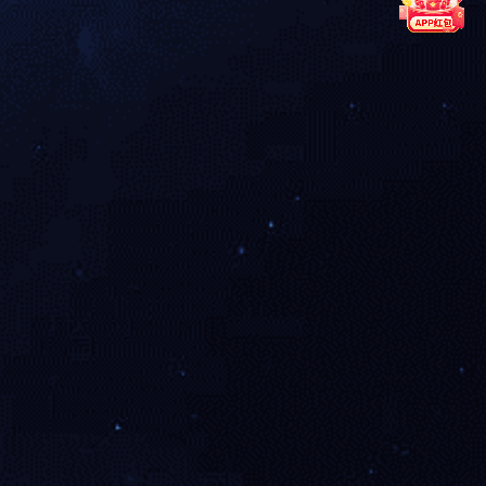
服务响应及时
类清晰、加
遇到功能问题，平台支持团队响应非常快，几
便。
分钟内就能搞定，体验很好。
与专业水平。