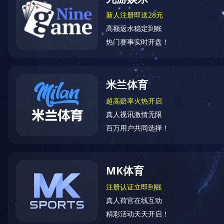
多语言，多区域
支持多语种界面与主流货币结算方式，亚新网
洲、中东等重点市场，具备全球运营与本地适
用户评分
4.9 / 5.0
200 万+ 