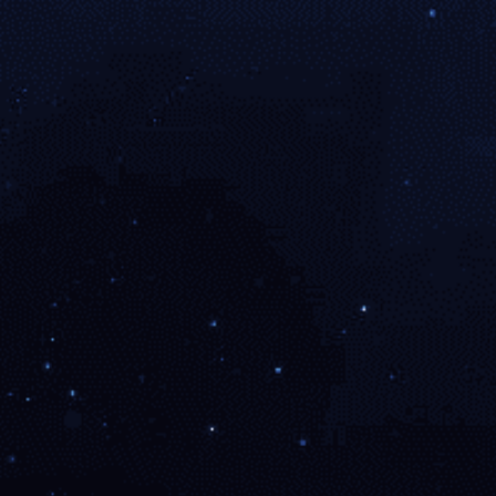
99.9%
系统可用性
推荐网站