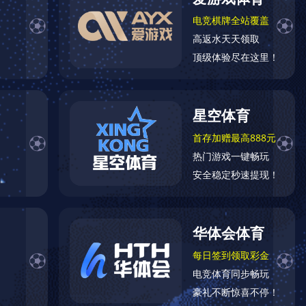
驱动
断迭代功能细节与视觉交互体验，结合 AI 智
户提供精准内容分发与个性化推荐，增强整体