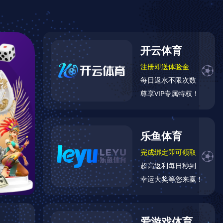
热讯
平台
焦全球体育用户的实时信
新(中国)用户喜爱。
制运营，平台数据透明、交易流程规范，长期
系统，持续服务全球数百万用户，树立良好品