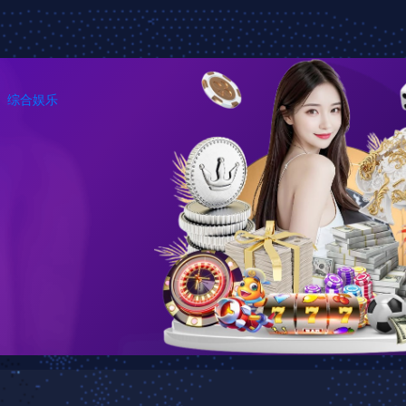
下载App
公司简介
体育
新网站 · 值得信赖的体育数据
一个以赛事内容、数据服务与智能分析为核心的数字生态平台，聚
。平台以稳定技术架构和合规体系赢得市场认可，深受亚新网站_亚
以信任构建口碑
数据传输流程，通过部署
所有服务均基于合规化机
问与高并发下的稳定运行，全
致力于构建高可信度生态
牌形象。