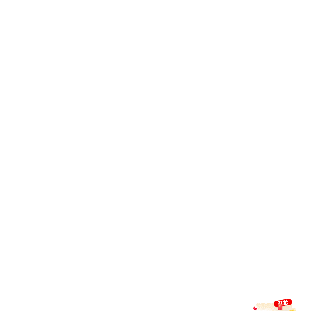
异。戈贝尔以防守见长，是典型的大个子内线；而约
基奇则是现代篮球理念下非常典型的大前锋，不仅擅
长篮下作业，还有着极强的外线投射能力。因此，在
双方交锋时，各自发挥出的特长往往会直接影响比赛
结果。
尽管两人的风格迥异，但他们都为各自球队带来了不
同层面的价值。戈贝尔作为爵士队内线屏障，可以有
效保护篮筐，并且通过出色的篮板球控制住第二次进
攻。而约基奇则通过丰富多样的进攻手段，不仅可以
自己得分，还能利用传球能力拉开空间，让队友轻松
得分。这种双向价值体现了他们各自在球队中的不可
或缺性。
此外，两人在比赛中的心态也是一个值得关注的话