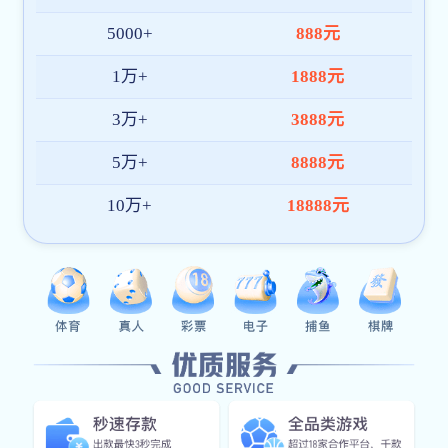
析，我们不仅能够更好地理解这场比赛的精彩之处，
也能对当今NBA的竞争格局有更深入的认识。
1、戈贝尔如何压制约基奇
戈贝尔作为一名防守专家，以其出色的盖帽和篮板能
力闻名于世。在面对约基奇这样的全能型大前锋时，
他依然能够通过身体素质和防守意识给予对方极大的
压力。具体来说，戈贝尔常常利用自身身高和臂展来
封堵约基奇的投篮，同时也能在关键时刻切断他的传
球路线，为球队创造快攻机会。
此外，戈贝尔在进攻端同样不遗余力。他不仅能够为
队友制造空间，还可以通过掩护等手段帮助后卫突破
防线。在与约基奇对位时，他通过积极跑动和合理的
位置选择，使得约基奇不得不分心于防守，从而降低