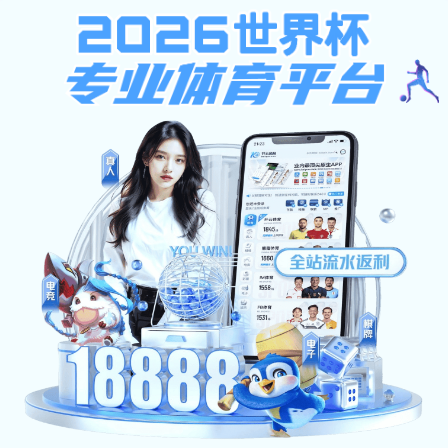
立即注册
亚新网站
官网 · 权威体
育数据平台
亚新网站 OFFICIAL WEBSITE
自2022年创立以来，
亚新网站
致力于为用户提供包括
NBA、英超、欧洲杯、LPL在内的热门赛事直播与数据
服务，广受用户信赖。
立即下载亚新网站APP