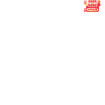
题。戈贝尔始终保持冷静沉稳，而约基奇则具有较强
的人机互动能力，经常利用幽默感化解紧张气氛。这
些心理素质不仅影响他们个人表现，也会对整个团队
产生正面的激励作用，使得双方都能发挥出最佳状
态。
4、未来发展及赛季前景
随着NBA赛季的发展，无论是戈贝尔还是库明加，都
将在接下来的比赛中面临巨大的挑战。从目前来看，
两人的状态十分稳定，他们都有潜力继续提升自己的
竞技水平。如果他们能保持这样的表现，将极大提高
各自球队进入季后赛甚至争夺总冠军的希望。
对于爵士队而言，如果能够进一步优化战术体系，加
强外线投射，那么搭配上戈贝尔强大的内线威慑力，