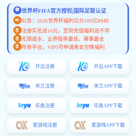
首页
/
体育热讯
/ 正文