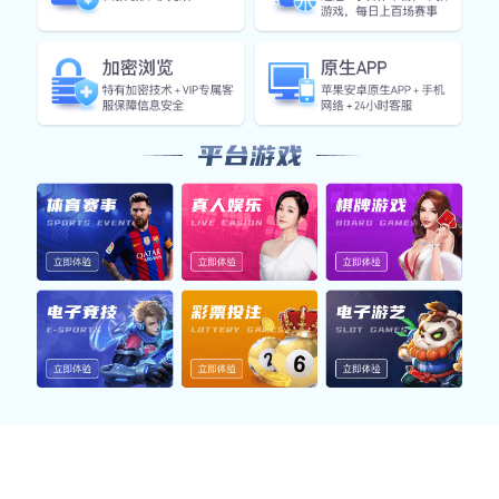
传球路线或跑位来进行有效拦截，从而增强了球队整
体防守体系。
他的全能表现不仅仅体现在个人数据上，更重要的是
激励了队友们更好地发挥。每当他在场上展现出激情
与活力，其他球员往往会受到鼓舞，从而形成良好的
团队氛围，也使得整支球队都迈向更高水平。由此可
见，弗拉格对于球队的重要性不言而喻。
2、贝利与特拉奥雷的重要得分
贝利与特拉奥雷作为队伍中的另一对锋线组合，他们
在比赛中同样扮演着至关重要的角色。在赛季初期，
两人的配合逐渐默契，在本场比赛中则体现得淋漓尽
致。贝利凭借敏锐的门前嗅觉和机动灵活的位置选
择，多次获得射门机会，并且成功打破僵局，为球队