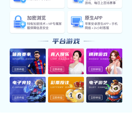
竞技状态让他能够不断刷新个人得分记录，并逐渐接
近历史顶尖水平。
通过这些年的努力，哈登已经成为NBA的一部分标志
性人物。他所创造出的“哈登式”进攻方式，不仅影响
了联盟内其他球员，也为年轻一代树立了榜样。越来
越多球员开始模仿他的打球风格，从而推动了整个篮
球运动的发展。
2、重新定义后卫位置
传统意义上的后卫角色通常被认为是负责组织进攻和
防守的重要职能，但随着像哈登这样的球员崛起，这
一定义正在悄然改变。如今，后卫不仅需要具备良好
的控球能力，还需具备极强的得分能力，以应对现代
篮球日益加快的节奏和变化多端的战术要求。