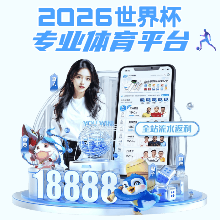
立即注册
亚新网站
官网 · 权威体
育数据平台
亚新网站 OFFICIAL WEBSITE
自2022年创立以来，
亚新网站
致力于为用户提供包括
NBA、英超、欧洲杯、LPL在内的热门赛事直播与数据
服务，广受用户信赖。
立即下载亚新网站APP