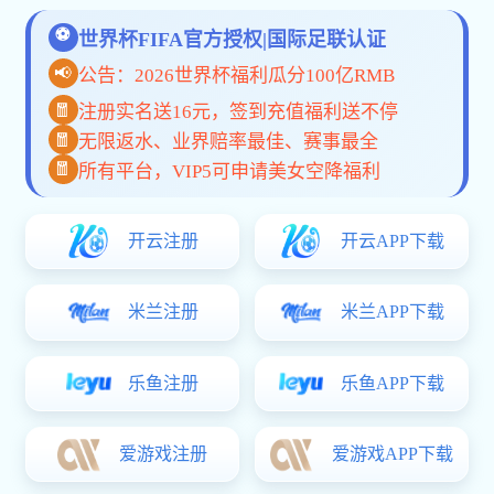
首页
/
体育热讯
/ 正文