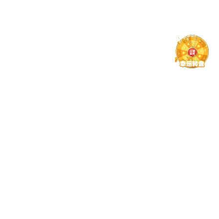
对于中场而言，由于人员过剩且战术体系需要更新，
一些年龄较大的中场球员也将被放上交易台。这不仅
可以降低工资支出，还能为年轻球员提供更多机会。
与此同时，新引进的新型中场球员将增强团队战斗
力，使得战术打法更加灵活多变。
至于前锋线，尽管几位明星球员依旧保持较好状态，
但由于长时间未能打破个人记录或适应新战术，一些
表现不佳的前锋亦难逃被交易命运。而这些空缺则正
好可以用新加入的小将来填补，这样既能保留经验，
又能注入新的活力。
3、新引援目标分析
根据媒体报道，此次皇马关注到了斯米特和施洛特贝